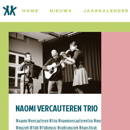
HOME
NIEUWS
JAARKALENDER
NAOMI VERCAUTEREN TRIO
#naomi #vercauteren #trio #naomivercauterentrio #music
#muziek #folk #folkmusic #volksmuziek #kunstkrak