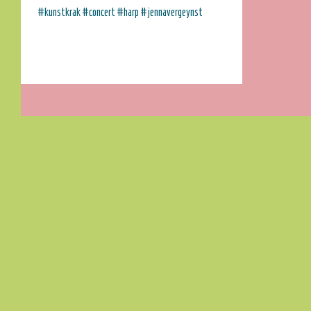
#kunstkrak #concert #harp #jennavergeynst