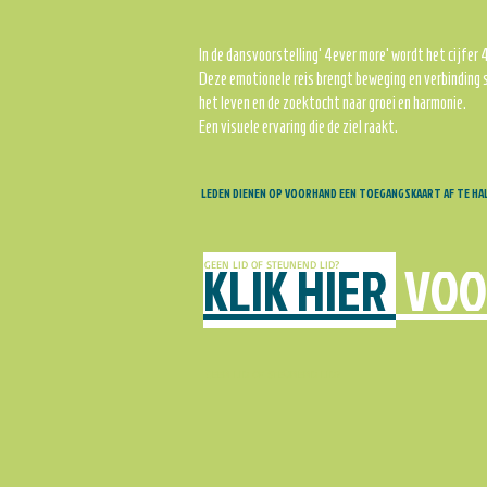
In de dansvoorstelling‘4ever more’ wordt het cijfer 4
Deze emotionele reis brengt beweging en verbinding sa
het leven en de zoektocht naar groei en harmonie.
Een visuele ervaring die de ziel raakt.
LEDEN DIENEN OP VOORHAND EEN TOEGANGSKAART AF TE HAL
KLIK HIER
VOO
GEEN LID OF STEUNEND LID?
GEEN LID OF STEUNEND LID?