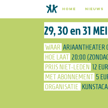
HOME
NIEUWS
29, 30 en 31 ME
WAAR
ARJAANTHEATER
HOE LAAT
20:00 (ZONDA
PRIJS NIET-LEDEN
12 EU
MET ABONNEMENT
5 EU
ORGANISATIE
KUNSTAC