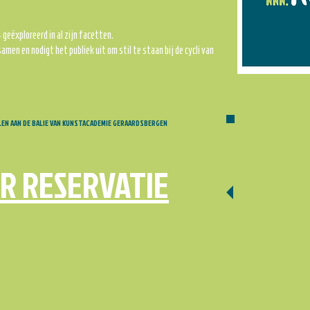
 geëxploreerd in al zijn facetten.
men en nodigt het publiek uit om stil te staan bij de cycli van
EN AAN DE BALIE VAN KUNSTACADEMIE GERAARDSBERGEN
R RESERVATIE